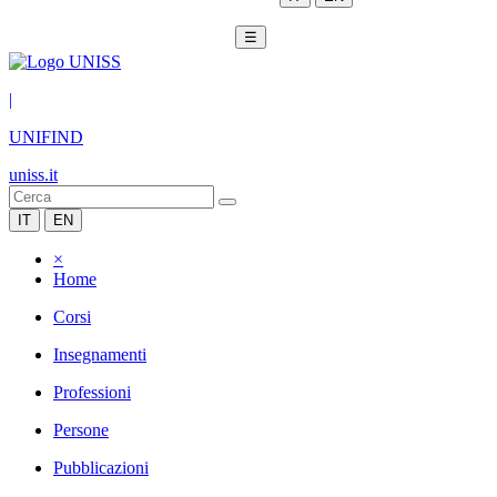
☰
|
UNIFIND
uniss.it
IT
EN
×
Home
Corsi
Insegnamenti
Professioni
Persone
Pubblicazioni