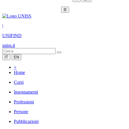
☰
|
UNIFIND
uniss.it
IT
EN
×
Home
Corsi
Insegnamenti
Professioni
Persone
Pubblicazioni