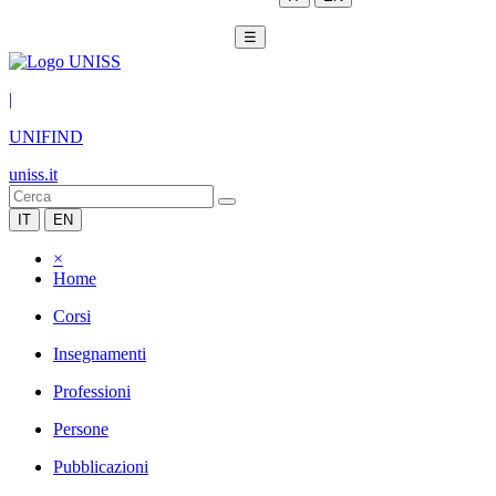
☰
|
UNIFIND
uniss.it
IT
EN
×
Home
Corsi
Insegnamenti
Professioni
Persone
Pubblicazioni