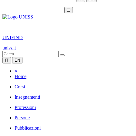
☰
|
UNIFIND
uniss.it
IT
EN
×
Home
Corsi
Insegnamenti
Professioni
Persone
Pubblicazioni