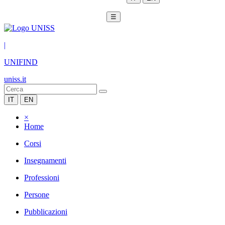
☰
|
UNIFIND
uniss.it
IT
EN
×
Home
Corsi
Insegnamenti
Professioni
Persone
Pubblicazioni