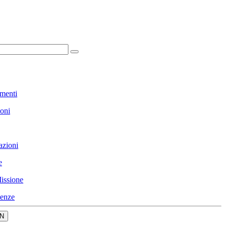
menti
ioni
azioni
e
issione
enze
N