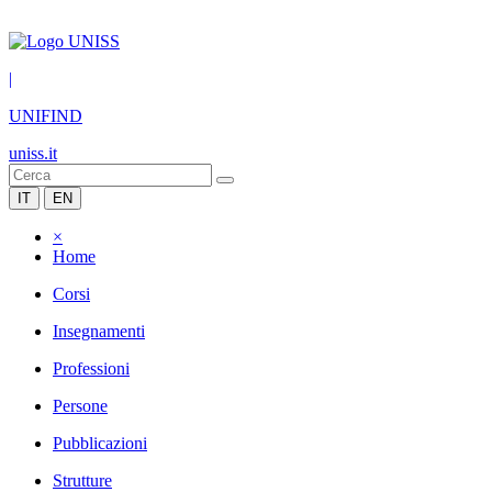
|
UNIFIND
uniss.it
IT
EN
×
Home
Corsi
Insegnamenti
Professioni
Persone
Pubblicazioni
Strutture