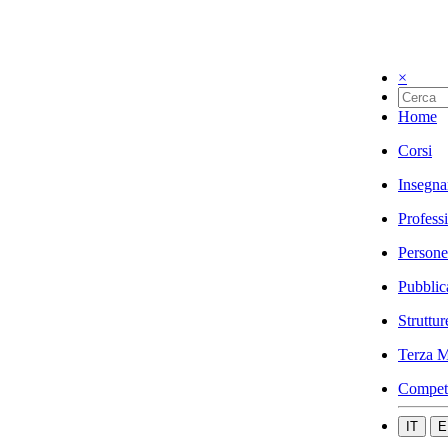
×
Home
Corsi
Insegna
Profess
Persone
Pubblic
Struttur
Terza M
Compet
IT
E