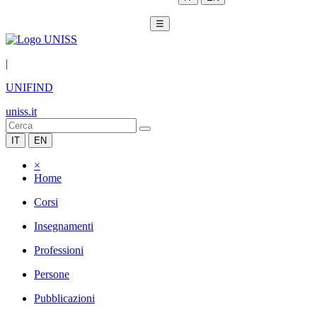
☰
|
UNIFIND
uniss.it
IT
EN
×
Home
Corsi
Insegnamenti
Professioni
Persone
Pubblicazioni