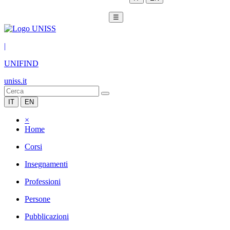
☰
|
UNIFIND
uniss.it
IT
EN
×
Home
Corsi
Insegnamenti
Professioni
Persone
Pubblicazioni