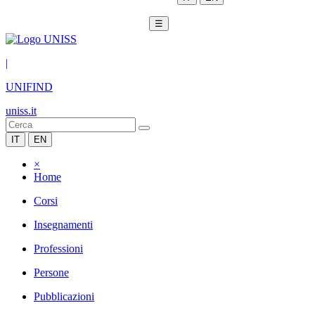
☰
|
UNIFIND
uniss.it
IT
EN
×
Home
Corsi
Insegnamenti
Professioni
Persone
Pubblicazioni