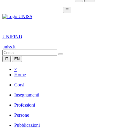
☰
|
UNIFIND
uniss.it
IT
EN
×
Home
Corsi
Insegnamenti
Professioni
Persone
Pubblicazioni