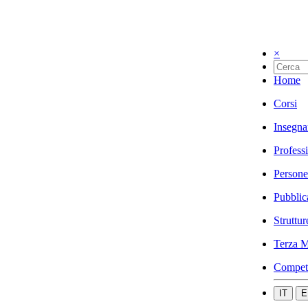
×
Home
Corsi
Insegna
Profess
Persone
Pubblic
Struttur
Terza M
Compet
IT
E