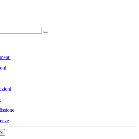
menti
ioni
azioni
e
issione
enze
N