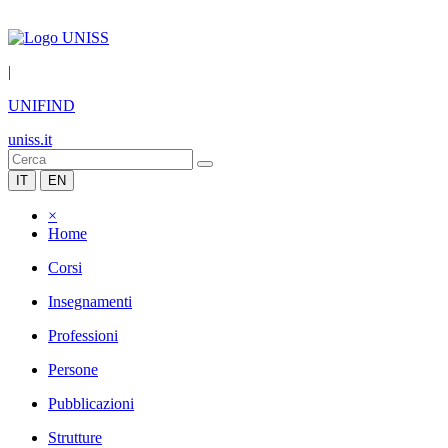
|
UNIFIND
uniss.it
IT
EN
×
Home
Corsi
Insegnamenti
Professioni
Persone
Pubblicazioni
Strutture