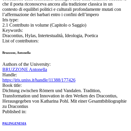
che il poeta riconosceva ancora alla tradizione classica in un
contesto di equilibri politici e culturali profondamente mutati con
l’affermazione dei barbari entro i confini dell’impero
Iris type:
2.1 Contributo in volume (Capitolo o Saggio)
Keywords:
Dracontius, Hylas, Intertestualità, Ideologia, Poetica
List of contributors:
Bruzzone, Antonella
Authors of the University:
BRUZZONE Antonella
Handle:
https://iris.uniss.it/handle/11388/177426
Book title:
Dichtung zwischen Römern und Vandalen. Tradition,
Transformation und Innovation in den Werken des Dracontius,
Herausgegeben von Katharina Pohl. Mit einer Gesamtbibliographie
zu Dracontius
Published in:
PALINGENESIA