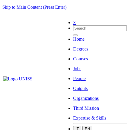
Skip to Main Content (Press Enter)
×
Home
Degrees
Courses
Jobs
People
Outputs
Organizations
Third Mission
Expertise & Skills
IT
EN