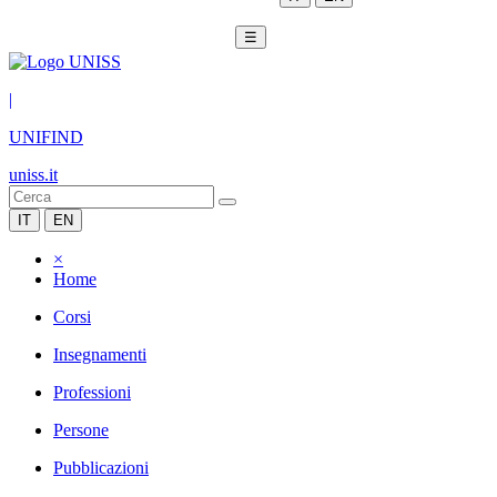
☰
|
UNIFIND
uniss.it
IT
EN
×
Home
Corsi
Insegnamenti
Professioni
Persone
Pubblicazioni