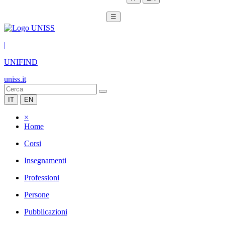
☰
|
UNIFIND
uniss.it
IT
EN
×
Home
Corsi
Insegnamenti
Professioni
Persone
Pubblicazioni