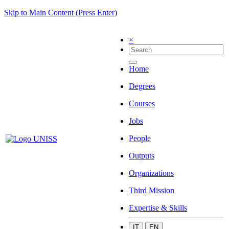
Skip to Main Content (Press Enter)
×
Home
Degrees
Courses
Jobs
People
Outputs
Organizations
Third Mission
Expertise & Skills
IT
EN