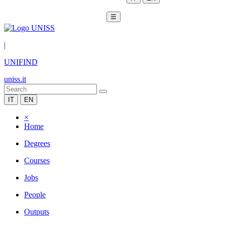
☰
|
UNIFIND
uniss.it
IT
EN
×
Home
Degrees
Courses
Jobs
People
Outputs