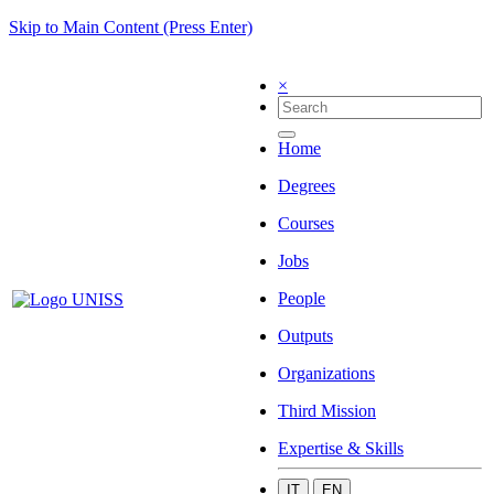
Skip to Main Content (Press Enter)
×
Home
Degrees
Courses
Jobs
People
Outputs
Organizations
Third Mission
Expertise & Skills
IT
EN