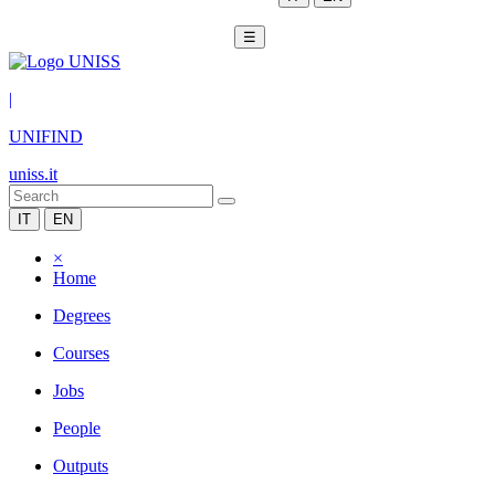
☰
|
UNIFIND
uniss.it
IT
EN
×
Home
Degrees
Courses
Jobs
People
Outputs