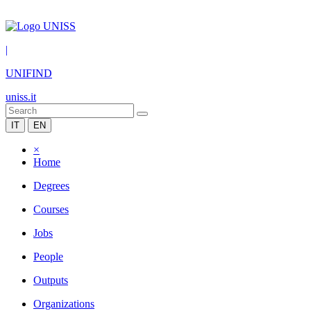
|
UNIFIND
uniss.it
IT
EN
×
Home
Degrees
Courses
Jobs
People
Outputs
Organizations