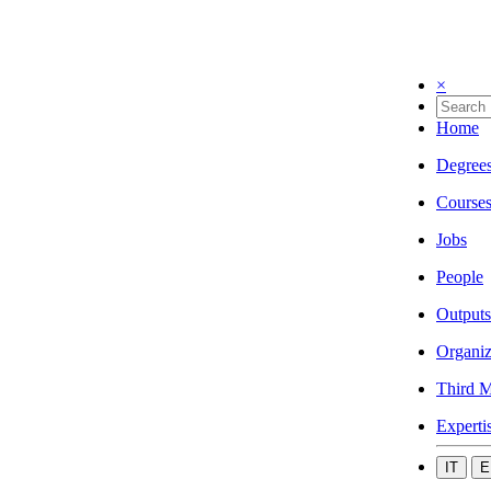
×
Home
Degree
Course
Jobs
People
Outputs
Organiz
Third M
Experti
IT
E