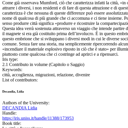
Come già osservava Mumford, ciò che caratterizza infatti la città, «in o
attrarre i diversi, i non residenti e di fare di questa attrazione e di que
caratterizza è che nessuna di queste differenze può essere assolutizzata
nome di qualcosa di più grande che ci accomuna e ci tiene insieme. P
senso produrre città significa «produrre e ricostruire la compartecipaz
Questa idea verrà sostenuta attraverso un viaggio che intende partire 
il magnete si era già costituito prima dell’involucro. È in questo embri
questo embrione che si sviluppano i diversi modi in cui le diverse soci
comune. Senza fare una storia, ma semplicemente ripercorrendo alcune f
«incendiare il materiale esplosivo riposto in ciò che è stato» per illu
piuttosto come qualcosa che ci costringe ad aprirci e a ripensarci.
Iris type:
2.1 Contributo in volume (Capitolo o Saggio)
Keywords:
città, accoglienza, migrazioni, relazione, divenire
List of contributors:
Decandia, Lidia
Authors of the University:
DECANDIA Lidia
Handle:
https://iris.uniss.it/handle/11388/173953
Book title: