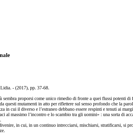
onale
 Lidia. - (2017), pp. 37-68.
 più sembra proporsi come unico rimedio di fronte a quei flussi potenti d
ta da questi mutamenti in atto per riflettere sul senso profondo che la par
zza in cui il diverso e l’estraneo debbano essere respinti e tenuti ai ma
caci al massimo l’incontro e lo scambio tra gli uomini» : una sorta di ac
.
divenire, in cui, in un continuo intrecciarsi, mischiarsi, stratificarsi, 
ze.