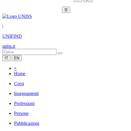
☰
|
UNIFIND
uniss.it
IT
EN
×
Home
Corsi
Insegnamenti
Professioni
Persone
Pubblicazioni