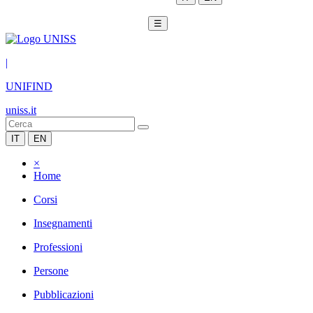
☰
|
UNIFIND
uniss.it
IT
EN
×
Home
Corsi
Insegnamenti
Professioni
Persone
Pubblicazioni