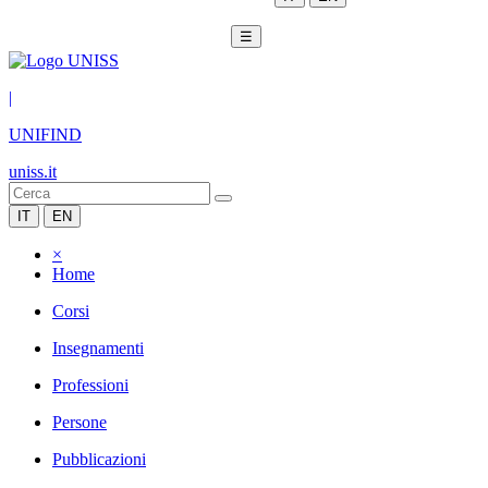
☰
|
UNIFIND
uniss.it
IT
EN
×
Home
Corsi
Insegnamenti
Professioni
Persone
Pubblicazioni