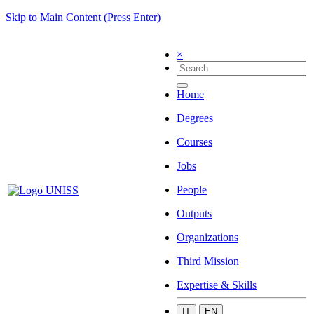
Skip to Main Content (Press Enter)
×
Home
Degrees
Courses
Jobs
People
Outputs
Organizations
Third Mission
Expertise & Skills
IT
EN