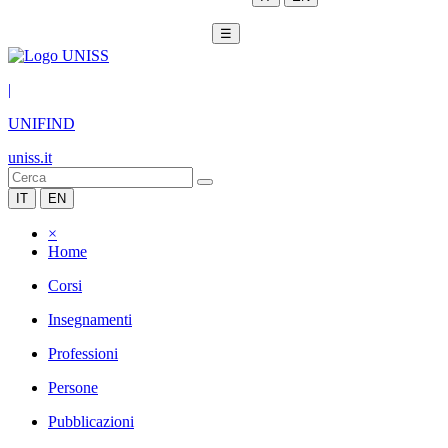
☰
|
UNIFIND
uniss.it
IT
EN
×
Home
Corsi
Insegnamenti
Professioni
Persone
Pubblicazioni