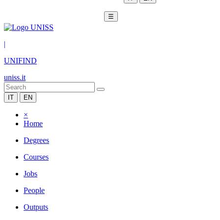
☰
|
UNIFIND
uniss.it
IT
EN
×
Home
Degrees
Courses
Jobs
People
Outputs