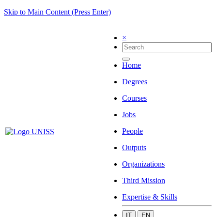
Skip to Main Content (Press Enter)
×
Home
Degrees
Courses
Jobs
People
Outputs
Organizations
Third Mission
Expertise & Skills
IT
EN