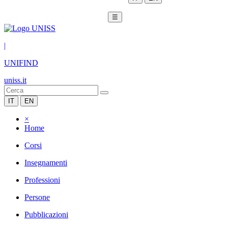
☰
|
UNIFIND
uniss.it
IT
EN
×
Home
Corsi
Insegnamenti
Professioni
Persone
Pubblicazioni