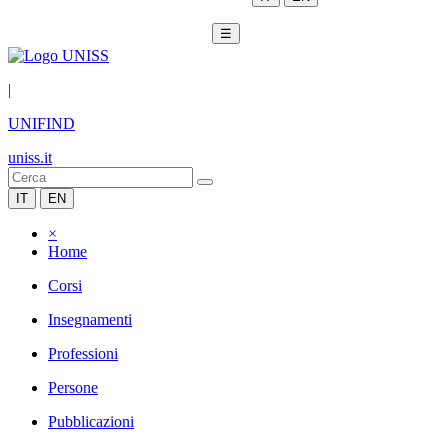
☰
|
UNIFIND
uniss.it
IT
EN
×
Home
Corsi
Insegnamenti
Professioni
Persone
Pubblicazioni