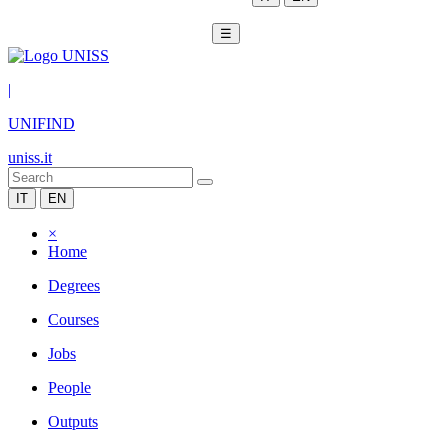
☰
|
UNIFIND
uniss.it
IT
EN
×
Home
Degrees
Courses
Jobs
People
Outputs