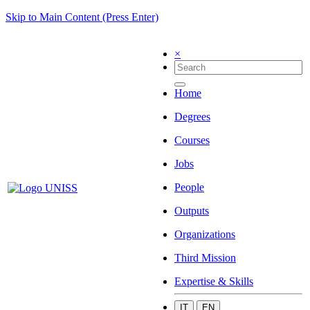
Skip to Main Content (Press Enter)
×
Home
Degrees
Courses
Jobs
People
Outputs
Organizations
Third Mission
Expertise & Skills
IT
EN