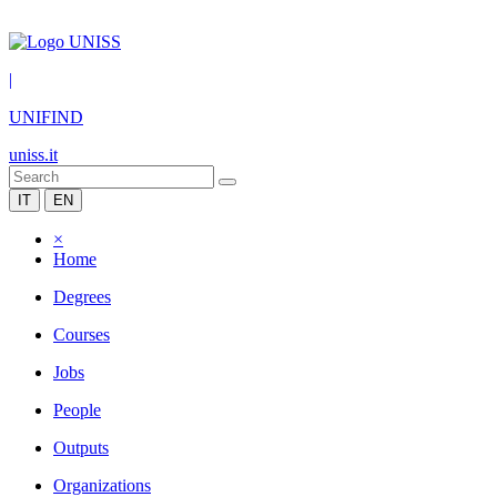
|
UNIFIND
uniss.it
IT
EN
×
Home
Degrees
Courses
Jobs
People
Outputs
Organizations