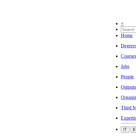
×
Home
Degree
Course
Jobs
People
Outputs
Organiz
Third M
Experti
IT
E