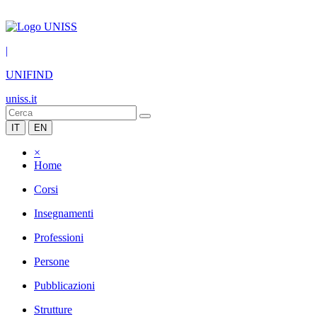
|
UNIFIND
uniss.it
IT
EN
×
Home
Corsi
Insegnamenti
Professioni
Persone
Pubblicazioni
Strutture