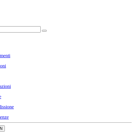
menti
ioni
azioni
e
issione
enze
N