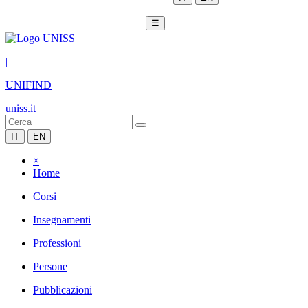
☰
|
UNIFIND
uniss.it
IT
EN
×
Home
Corsi
Insegnamenti
Professioni
Persone
Pubblicazioni