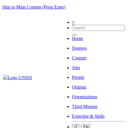
Skip to Main Content (Press Enter)
×
Home
Degrees
Courses
Jobs
People
Outputs
Organizations
Third Mission
Expertise & Skills
IT
EN