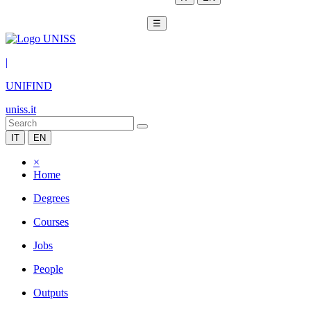
☰
|
UNIFIND
uniss.it
IT
EN
×
Home
Degrees
Courses
Jobs
People
Outputs