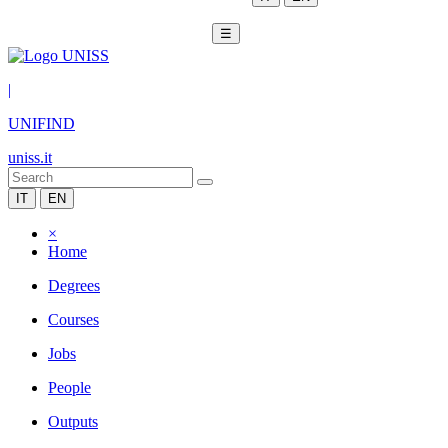
☰
|
UNIFIND
uniss.it
IT
EN
×
Home
Degrees
Courses
Jobs
People
Outputs