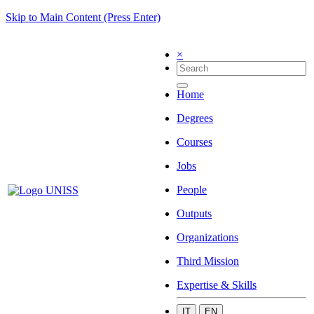
Skip to Main Content (Press Enter)
×
Home
Degrees
Courses
Jobs
People
Outputs
Organizations
Third Mission
Expertise & Skills
IT
EN