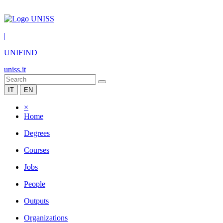
|
UNIFIND
uniss.it
IT
EN
×
Home
Degrees
Courses
Jobs
People
Outputs
Organizations