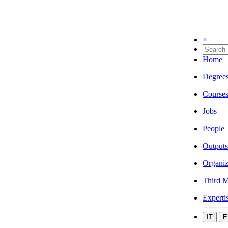
×
Home
Degree
Course
Jobs
People
Outputs
Organiz
Third M
Experti
IT
E