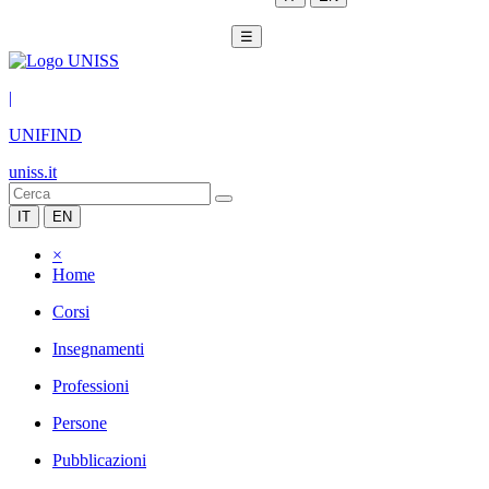
☰
|
UNIFIND
uniss.it
IT
EN
×
Home
Corsi
Insegnamenti
Professioni
Persone
Pubblicazioni