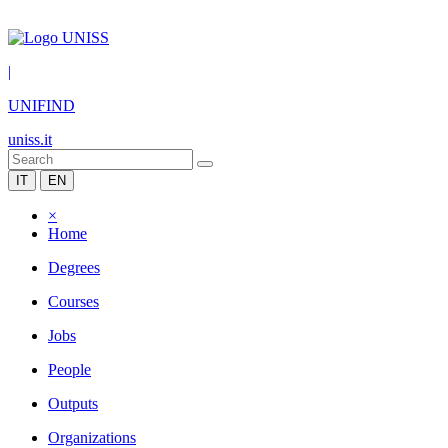
|
UNIFIND
uniss.it
IT
EN
×
Home
Degrees
Courses
Jobs
People
Outputs
Organizations