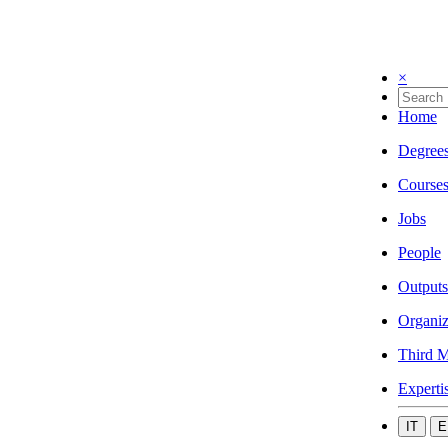
×
Home
Degree
Course
Jobs
People
Outputs
Organiz
Third M
Experti
IT
E