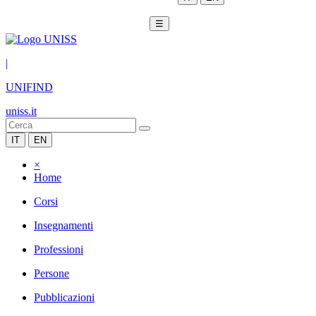
☰
|
UNIFIND
uniss.it
IT
EN
×
Home
Corsi
Insegnamenti
Professioni
Persone
Pubblicazioni