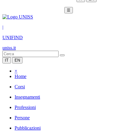
☰
|
UNIFIND
uniss.it
IT
EN
×
Home
Corsi
Insegnamenti
Professioni
Persone
Pubblicazioni