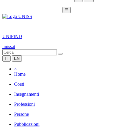
☰
|
UNIFIND
uniss.it
IT
EN
×
Home
Corsi
Insegnamenti
Professioni
Persone
Pubblicazioni