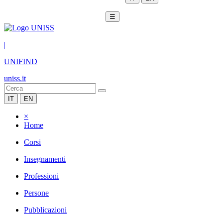
☰
|
UNIFIND
uniss.it
IT
EN
×
Home
Corsi
Insegnamenti
Professioni
Persone
Pubblicazioni