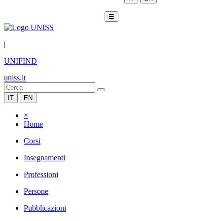
☰
|
UNIFIND
uniss.it
IT
EN
×
Home
Corsi
Insegnamenti
Professioni
Persone
Pubblicazioni