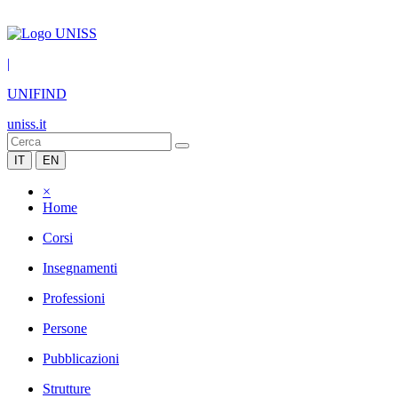
|
UNIFIND
uniss.it
IT
EN
×
Home
Corsi
Insegnamenti
Professioni
Persone
Pubblicazioni
Strutture