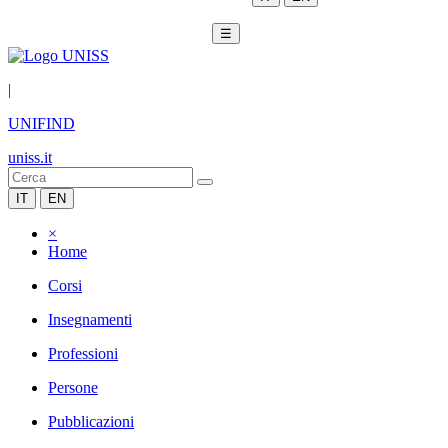
☰
|
UNIFIND
uniss.it
IT
EN
×
Home
Corsi
Insegnamenti
Professioni
Persone
Pubblicazioni