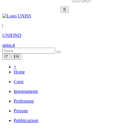
☰
|
UNIFIND
uniss.it
IT
EN
×
Home
Corsi
Insegnamenti
Professioni
Persone
Pubblicazioni