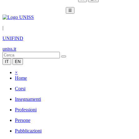
☰
|
UNIFIND
uniss.it
IT
EN
×
Home
Corsi
Insegnamenti
Professioni
Persone
Pubblicazioni