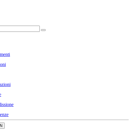
menti
ioni
azioni
e
issione
enze
N