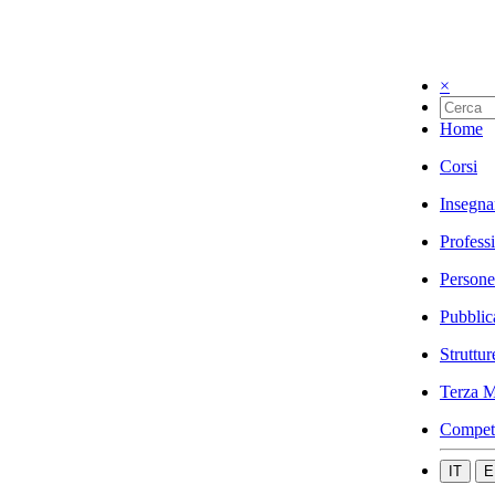
×
Home
Corsi
Insegna
Profess
Persone
Pubblic
Struttur
Terza M
Compet
IT
E