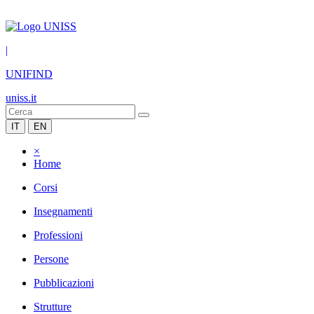
|
UNIFIND
uniss.it
IT
EN
×
Home
Corsi
Insegnamenti
Professioni
Persone
Pubblicazioni
Strutture