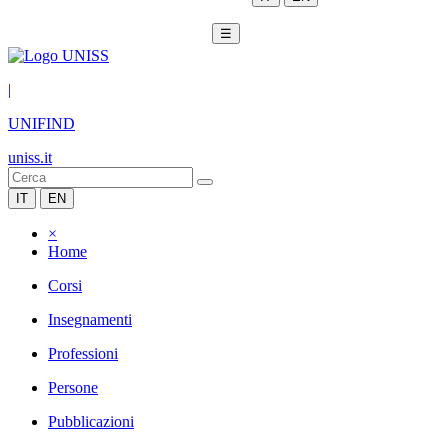
☰
|
UNIFIND
uniss.it
IT
EN
×
Home
Corsi
Insegnamenti
Professioni
Persone
Pubblicazioni