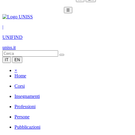
☰
|
UNIFIND
uniss.it
IT
EN
×
Home
Corsi
Insegnamenti
Professioni
Persone
Pubblicazioni