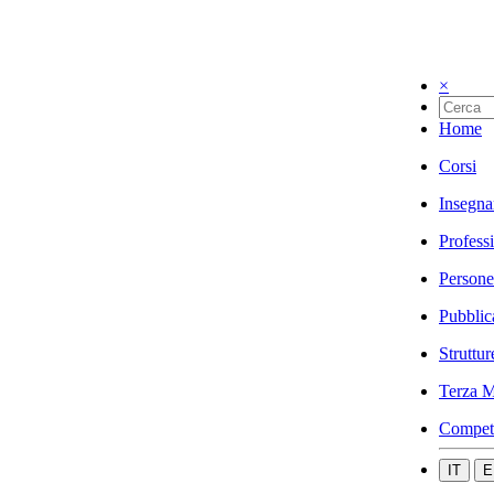
×
Home
Corsi
Insegna
Profess
Persone
Pubblic
Struttur
Terza M
Compet
IT
E