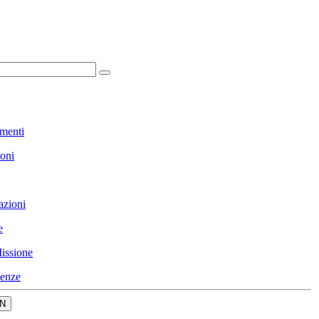
menti
ioni
azioni
e
issione
enze
N