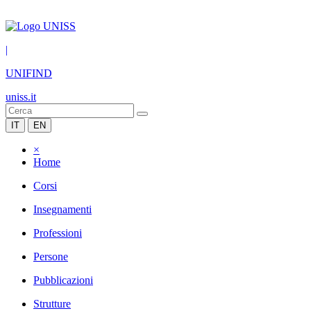
|
UNIFIND
uniss.it
IT
EN
×
Home
Corsi
Insegnamenti
Professioni
Persone
Pubblicazioni
Strutture