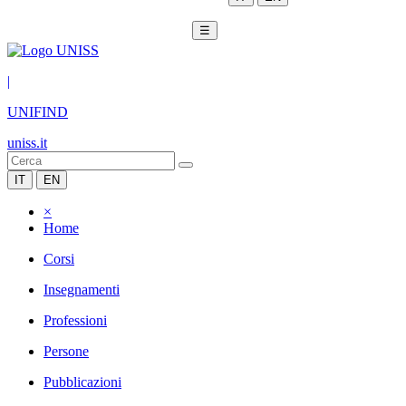
☰
|
UNIFIND
uniss.it
IT
EN
×
Home
Corsi
Insegnamenti
Professioni
Persone
Pubblicazioni