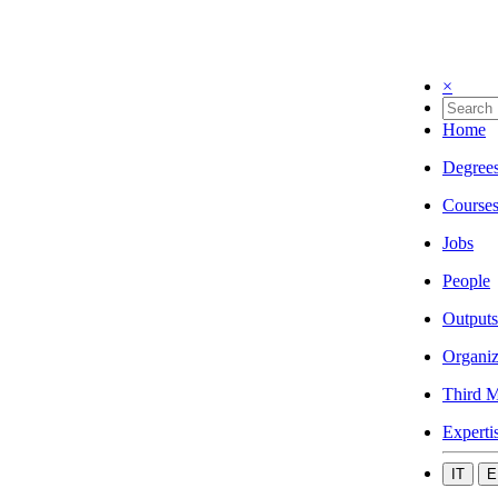
×
Home
Degree
Course
Jobs
People
Outputs
Organiz
Third M
Experti
IT
E