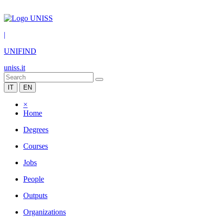
|
UNIFIND
uniss.it
IT
EN
×
Home
Degrees
Courses
Jobs
People
Outputs
Organizations