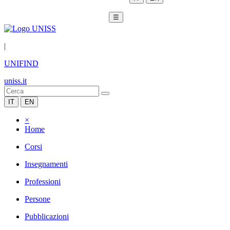
☰
|
UNIFIND
uniss.it
IT
EN
×
Home
Corsi
Insegnamenti
Professioni
Persone
Pubblicazioni